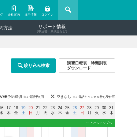
ング
会社案内
採用情報
ログイン
サポート情報
約方法
（申込書・助成金など）
講習日程表・時間割表
絞り込み検索
ダウンロード
WEB予約締切
空きなし
※1 電話予約可
※2 電話キャンセル待ち受付可
16
17
18
19
20
21
22
23
24
25
26
27
28
29
30
31
水
木
金
土
日
月
火
水
木
金
土
日
月
火
水
木
ページトップへ