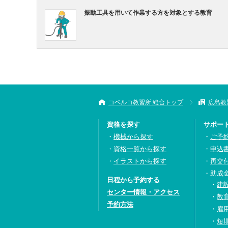
振動工具を用いて作業する方を対象とする教育
コベルコ教習所 総合トップ
広島教
資格を探す
サポー
機械から探す
ご予
資格一覧から探す
申込
イラストから探す
再交
助成
日程から予約する
建
センター情報・アクセス
教
予約方法
雇
短