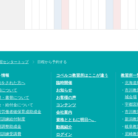
習センタートップ
日程から予約する
ト情報
コベルコ教習所はここが違う
教習所一
約をされた方へ
臨時開催
北海道
書について
お知らせ
市川教
城会場
付・書替について
お客様の声
宇都宮
金・給付金について
コンテンツ
設労働者確保育成助成金
市川教
会社案内
育訓練給付制度
新潟教
資格とともに明日へ。
用調整助成金
岐阜教
動画紹介
期訓練受講費
尼崎教
ログイン