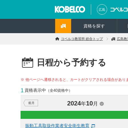
広島
資格を探す
コベルコ教習所 総合トップ
広島教
日程から予約する
※ 他ページへ遷移されると、カートがクリアされる場合があり
1
資格表示中
（全40資格中）
2024
10
年
月
前月
振動工具取扱作業者安全衛生教育