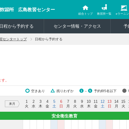
広島教習センター
総合トップ
教習所一覧
eラーニ
日程から予約する
センター情報・アクセス
予
習センタートップ
日程から予約する
ます。
空きあり
残りわずか
予約枠5名以下
1
5
～
1
2
3
4
5
6
7
8
9
10
11
12
13
14
15
来月
火
水
木
金
土
日
月
火
水
木
金
土
日
月
火
安全衛生教育