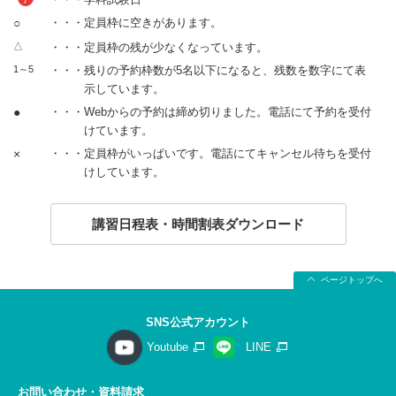
○
・・・定員枠に空きがあります。
△
・・・定員枠の残が少なくなっています。
1～5
・・・残りの予約枠数が5名以下になると、残数を数字にて表
示しています。
●
・・・Webからの予約は締め切りました。電話にて予約を受付
けています。
×
・・・定員枠がいっぱいです。電話にてキャンセル待ちを受付
けしています。
講習日程表・時間割表ダウンロード
ページトップへ
SNS公式アカウント
Youtube
LINE
お問い合わせ・資料請求