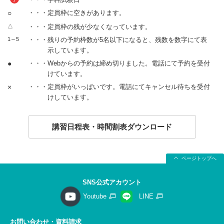
○
・・・定員枠に空きがあります。
△
・・・定員枠の残が少なくなっています。
1～5
・・・残りの予約枠数が5名以下になると、残数を数字にて表
示しています。
●
・・・Webからの予約は締め切りました。電話にて予約を受付
けています。
×
・・・定員枠がいっぱいです。電話にてキャンセル待ちを受付
けしています。
講習日程表・時間割表ダウンロード
ページトップへ
SNS公式アカウント
Youtube
LINE
お問い合わせ・資料請求