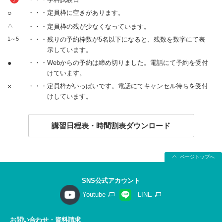
○
・・・定員枠に空きがあります。
△
・・・定員枠の残が少なくなっています。
1～5
・・・残りの予約枠数が5名以下になると、残数を数字にて表
示しています。
●
・・・Webからの予約は締め切りました。電話にて予約を受付
けています。
×
・・・定員枠がいっぱいです。電話にてキャンセル待ちを受付
けしています。
講習日程表・時間割表ダウンロード
ページトップへ
SNS公式アカウント
Youtube
LINE
お問い合わせ・資料請求