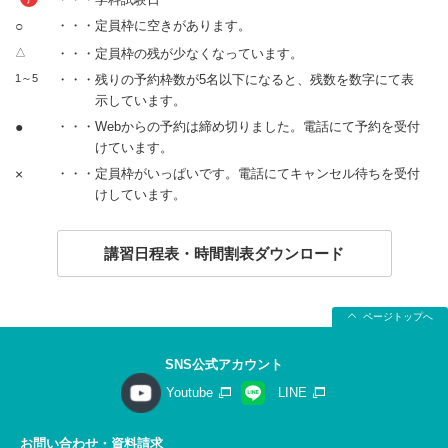
○
・・・定員枠に空きがあります。
△
・・・定員枠の残が少なくなっています。
1～5
・・・残りの予約枠数が5名以下になると、残数を数字にて表
示しています。
●
・・・Webからの予約は締め切りました。電話にて予約を受付
けています。
×
・・・定員枠がいっぱいです。電話にてキャンセル待ちを受付
けしています。
講習日程表・時間割表ダウンロード
ページトップへ
SNS公式アカウント
Youtube
LINE
お問い合わせ・資料請求