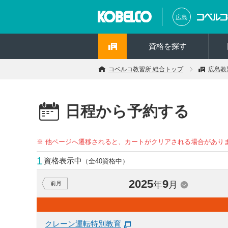
広島
資格を探す
コベルコ教習所 総合トップ
広島教
日程から予約する
※ 他ページへ遷移されると、カートがクリアされる場合があり
1
資格表示中
（全40資格中）
2025
9
年
月
前月
クレーン運転特別教育