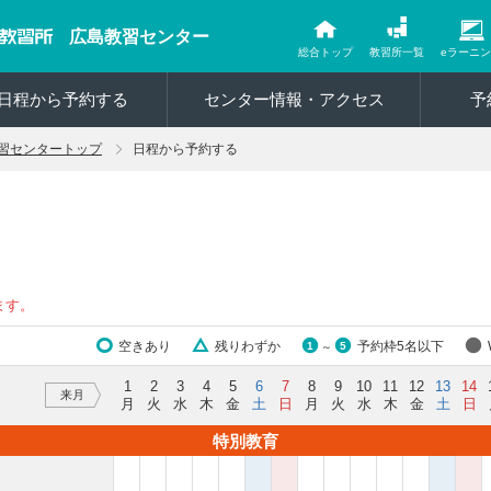
広島教習センター
総合トップ
教習所一覧
eラーニ
日程から予約する
センター情報・アクセス
予
習センタートップ
日程から予約する
ます。
空きあり
残りわずか
予約枠5名以下
1
5
～
1
2
3
4
5
6
7
8
9
10
11
12
13
14
来月
月
火
水
木
金
土
日
月
火
水
木
金
土
日
特別教育