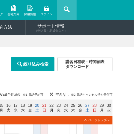
ング
会社案内
採用情報
ログイン
サポート情報
約方法
（申込書・助成金など）
講習日程表・時間割表
絞り込み検索
ダウンロード
WEB予約締切
空きなし
※1 電話予約可
※2 電話キャンセル待ち受付可
15
16
17
18
19
20
21
22
23
24
25
26
27
28
29
30
月
火
水
木
金
土
日
月
火
水
木
金
土
日
月
火
ページトップへ