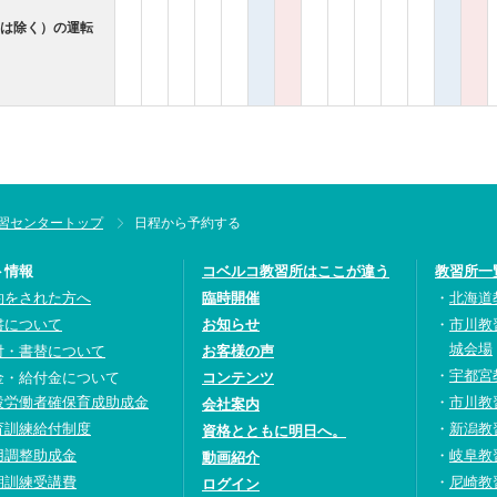
ンは除く）の運転
習センタートップ
日程から予約する
ト情報
コベルコ教習所はここが違う
教習所一
約をされた方へ
臨時開催
北海道
書について
お知らせ
市川教
城会場
付・書替について
お客様の声
宇都宮
金・給付金について
コンテンツ
設労働者確保育成助成金
市川教
会社案内
育訓練給付制度
新潟教
資格とともに明日へ。
用調整助成金
岐阜教
動画紹介
期訓練受講費
尼崎教
ログイン