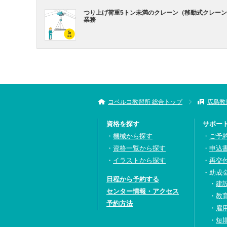
つり上げ荷重5トン未満のクレーン（移動式クレー
業務
コベルコ教習所 総合トップ
広島教
資格を探す
サポー
機械から探す
ご予
資格一覧から探す
申込
イラストから探す
再交
助成
日程から予約する
建
センター情報・アクセス
教
予約方法
雇
短