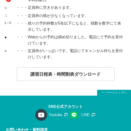
○
・・・定員枠に空きがあります。
△
・・・定員枠の残が少なくなっています。
1～5
・・・残りの予約枠数が5名以下になると、残数を数字にて表
示しています。
●
・・・Webからの予約は締め切りました。電話にて予約を受付
けています。
×
・・・定員枠がいっぱいです。電話にてキャンセル待ちを受付
けしています。
講習日程表・時間割表ダウンロード
ページトップへ
SNS公式アカウント
Youtube
LINE
お問い合わせ・資料請求