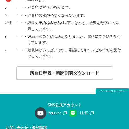
○
・・・定員枠に空きがあります。
△
・・・定員枠の残が少なくなっています。
1～5
・・・残りの予約枠数が5名以下になると、残数を数字にて表
示しています。
●
・・・Webからの予約は締め切りました。電話にて予約を受付
けています。
×
・・・定員枠がいっぱいです。電話にてキャンセル待ちを受付
けしています。
講習日程表・時間割表ダウンロード
ページトップへ
SNS公式アカウント
Youtube
LINE
お問い合わせ・資料請求