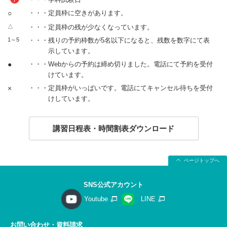
○
・・・定員枠に空きがあります。
△
・・・定員枠の残が少なくなっています。
1～5
・・・残りの予約枠数が5名以下になると、残数を数字にて表
示しています。
●
・・・Webからの予約は締め切りました。電話にて予約を受付
けています。
×
・・・定員枠がいっぱいです。電話にてキャンセル待ちを受付
けしています。
講習日程表・時間割表ダウンロード
ページトップへ
SNS公式アカウント
Youtube
LINE
お問い合わせ・資料請求