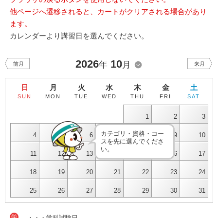
他ページへ遷移されると、カートがクリアされる場合があり
ます。
カレンダーより講習日を選んでください。
2026
10
年
月
前月
来月
日
月
火
水
木
金
土
SUN
MON
TUE
WED
THU
FRI
SAT
1
2
3
カテゴリ・資格・コー
4
5
6
7
8
9
10
スを先に選んでくださ
い。
11
12
13
14
15
16
17
18
19
20
21
22
23
24
25
26
27
28
29
30
31
学
・・・学科試験日