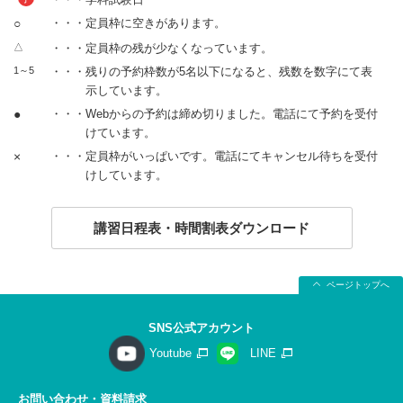
○
・・・定員枠に空きがあります。
△
・・・定員枠の残が少なくなっています。
1～5
・・・残りの予約枠数が5名以下になると、残数を数字にて表
示しています。
●
・・・Webからの予約は締め切りました。電話にて予約を受付
けています。
×
・・・定員枠がいっぱいです。電話にてキャンセル待ちを受付
けしています。
講習日程表・時間割表ダウンロード
ページトップへ
SNS公式アカウント
Youtube
LINE
お問い合わせ・資料請求