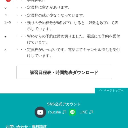
○
・・・定員枠に空きがあります。
△
・・・定員枠の残が少なくなっています。
1～5
・・・残りの予約枠数が5名以下になると、残数を数字にて表
示しています。
●
・・・Webからの予約は締め切りました。電話にて予約を受付
けています。
×
・・・定員枠がいっぱいです。電話にてキャンセル待ちを受付
けしています。
講習日程表・時間割表ダウンロード
ページトップへ
SNS公式アカウント
Youtube
LINE
お問い合わせ・資料請求