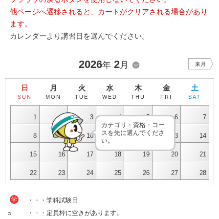
他ページへ遷移されると、カートがクリアされる場合があり
ます。
カレンダーより講習日を選んでください。
2026
2
年
月
来月
日
月
火
水
木
金
土
SUN
MON
TUE
WED
THU
FRI
SAT
1
2
3
4
5
6
7
カテゴリ・資格・コー
スを先に選んでくださ
8
9
10
11
12
13
14
い。
15
16
17
18
19
20
21
22
23
24
25
26
27
28
学
・・・学科試験日
○
・・・定員枠に空きがあります。