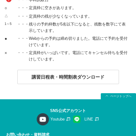
○
・・・定員枠に空きがあります。
△
・・・定員枠の残が少なくなっています。
1～5
・・・残りの予約枠数が5名以下になると、残数を数字にて表
示しています。
●
・・・Webからの予約は締め切りました。電話にて予約を受付
けています。
×
・・・定員枠がいっぱいです。電話にてキャンセル待ちを受付
けしています。
講習日程表・時間割表ダウンロード
ページトップへ
SNS公式アカウント
Youtube
LINE
お問い合わせ・資料請求