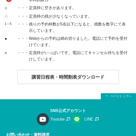
○
・・・定員枠に空きがあります。
△
・・・定員枠の残が少なくなっています。
1～5
・・・残りの予約枠数が5名以下になると、残数を数字にて表
示しています。
●
・・・Webからの予約は締め切りました。電話にて予約を受付
けています。
×
・・・定員枠がいっぱいです。電話にてキャンセル待ちを受付
けしています。
講習日程表・時間割表ダウンロード
ページトップへ
SNS公式アカウント
Youtube
LINE
お問い合わせ・資料請求