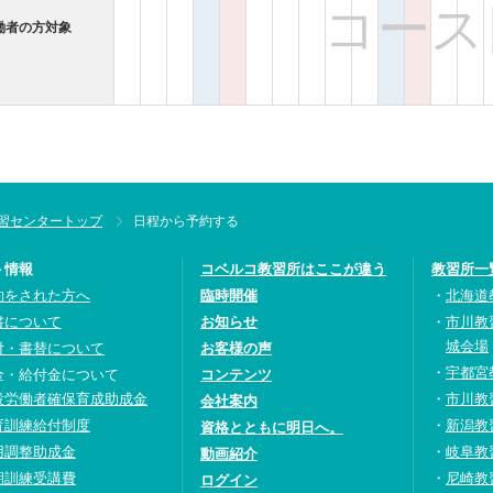
コース
働者の方対象
習センタートップ
日程から予約する
ト情報
コベルコ教習所はここが違う
教習所一
約をされた方へ
臨時開催
北海道
書について
お知らせ
市川教
城会場
付・書替について
お客様の声
宇都宮
金・給付金について
コンテンツ
設労働者確保育成助成金
市川教
会社案内
育訓練給付制度
新潟教
資格とともに明日へ。
用調整助成金
岐阜教
動画紹介
期訓練受講費
尼崎教
ログイン