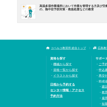
高温多湿作業場所において作業を管理する方及び労
の、熱中症予防対策・救急処置などの教育
コベルコ教習所 総合トップ
広島教
資格を探す
サポー
機械から探す
ご予
資格一覧から探す
申込
イラストから探す
再交
助成
日程から予約する
建
センター情報・アクセス
教
予約方法
雇
短