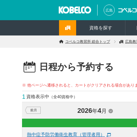
広島
資格を探す
コベルコ教習所 総合トップ
広島教
日程から予約する
※ 他ページへ遷移されると、カートがクリアされる場合があり
1
資格表示中
（全40資格中）
2026
4
年
月
前月
熱中症予防労働衛生教育（管理者用）