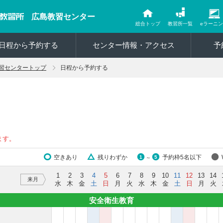
広島教習センター
総合トップ
教習所一覧
eラーニ
日程から予約する
センター情報・アクセス
予
習センタートップ
日程から予約する
ます。
空きあり
残りわずか
予約枠5名以下
1
5
～
1
2
3
4
5
6
7
8
9
10
11
12
13
14
来月
水
木
金
土
日
月
火
水
木
金
土
日
月
火
安全衛生教育