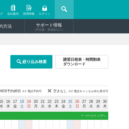
ング
会社案内
採用情報
ログイン
サポート情報
約方法
（申込書・助成金など）
講習日程表・時間割表
絞り込み検索
ダウンロード
WEB予約締切
空きなし
※1 電話予約可
※2 電話キャンセル待ち受付可
15
16
17
18
19
20
21
22
23
24
25
26
27
28
29
30
水
木
金
土
日
月
火
水
木
金
土
日
月
火
水
木
ページトップへ