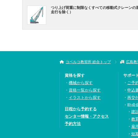
つり上げ荷重に制限なくすべての移動式クレーンの
走行を除く）
コベルコ教習所 総合トップ
広島教
資格を探す
サポー
機械から探す
ご予
資格一覧から探す
申込
イラストから探す
再交
助成
日程から予約する
建
センター情報・アクセス
教
予約方法
雇
短