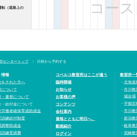
コース
運転（道路上の
習センタートップ
日程から予約する
ト情報
コベルコ教習所はここが違う
教習所一
約をされた方へ
臨時開催
北海道
書について
お知らせ
市川教
城会場
付・書替について
お客様の声
宇都宮
金・給付金について
コンテンツ
設労働者確保育成助成金
市川教
会社案内
育訓練給付制度
新潟教
資格とともに明日へ。
用調整助成金
岐阜教
動画紹介
期訓練受講費
尼崎教
ログイン