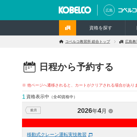
広島
資格を探す
コベルコ教習所 総合トップ
広島教
日程から予約する
※ 他ページへ遷移されると、カートがクリアされる場合があり
1
資格表示中
（全40資格中）
2026
4
年
月
前月
移動式クレーン運転実技教習