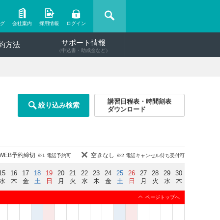
ング
会社案内
採用情報
ログイン
サポート情報
約方法
（申込書・助成金など）
講習日程表・時間割表
絞り込み検索
ダウンロード
WEB予約締切
空きなし
※1 電話予約可
※2 電話キャンセル待ち受付可
15
16
17
18
19
20
21
22
23
24
25
26
27
28
29
30
水
木
金
土
日
月
火
水
木
金
土
日
月
火
水
木
ページトップへ