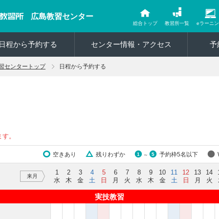
広島教習センター
総合トップ
教習所一覧
eラーニ
日程から予約する
センター情報・アクセス
予
習センタートップ
日程から予約する
ます。
空きあり
残りわずか
予約枠5名以下
1
5
～
1
2
3
4
5
6
7
8
9
10
11
12
13
14
来月
水
木
金
土
日
月
火
水
木
金
土
日
月
火
実技教習