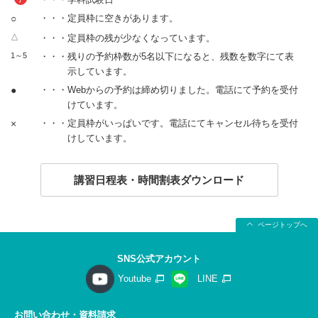
○
・・・定員枠に空きがあります。
△
・・・定員枠の残が少なくなっています。
1～5
・・・残りの予約枠数が5名以下になると、残数を数字にて表
示しています。
●
・・・Webからの予約は締め切りました。電話にて予約を受付
けています。
×
・・・定員枠がいっぱいです。電話にてキャンセル待ちを受付
けしています。
講習日程表・時間割表ダウンロード
ページトップへ
SNS公式アカウント
Youtube
LINE
お問い合わせ・資料請求