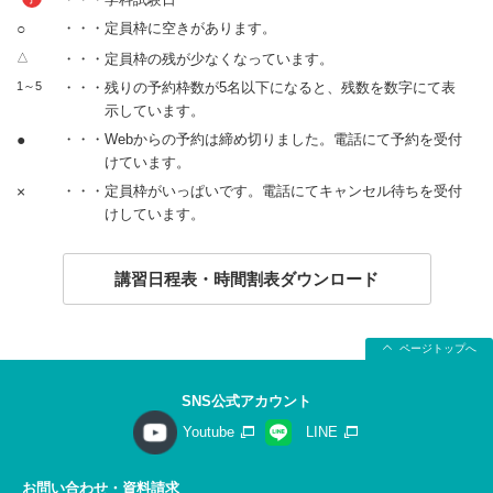
○
・・・定員枠に空きがあります。
△
・・・定員枠の残が少なくなっています。
1～5
・・・残りの予約枠数が5名以下になると、残数を数字にて表
示しています。
●
・・・Webからの予約は締め切りました。電話にて予約を受付
けています。
×
・・・定員枠がいっぱいです。電話にてキャンセル待ちを受付
けしています。
講習日程表・時間割表ダウンロード
ページトップへ
SNS公式アカウント
Youtube
LINE
お問い合わせ・資料請求