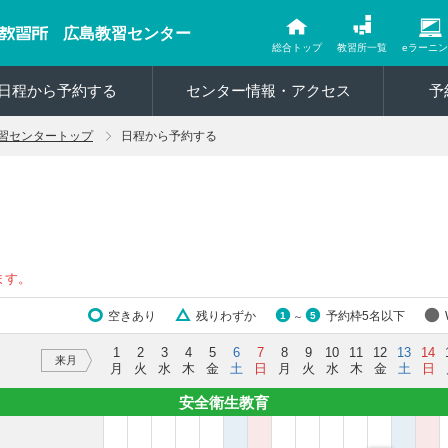
広島教習センター
総合トップ
教習所一覧
eラーニ
日程から予約する
センター情報・アクセス
予
習センタートップ
日程から予約する
ます。
空きあり
残りわずか
予約枠5名以下
1
5
～
1
2
3
4
5
6
7
8
9
10
11
12
13
14
来月
月
火
水
木
金
土
日
月
火
水
木
金
土
日
安全衛生教育