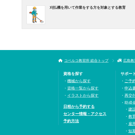
刈払機を用いて作業をする方を対象とする教育
コベルコ教習所 総合トップ
広島教
資格を探す
サポー
機械から探す
ご予
資格一覧から探す
申込
イラストから探す
再交
助成
日程から予約する
建
センター情報・アクセス
教
予約方法
雇
短