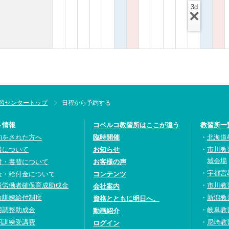
3d
習センタートップ
日程から予約する
ト情報
コベルコ教習所はここが違う
教習所一
約をされた方へ
臨時開催
北海道
書について
お知らせ
市川教
城会場
付・書替について
お客様の声
宇都宮
金・給付金について
コンテンツ
設労働者確保育成助成金
市川教
会社案内
育訓練給付制度
新潟教
資格とともに明日へ。
用調整助成金
岐阜教
動画紹介
期訓練受講費
尼崎教
ログイン