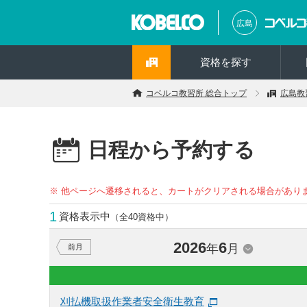
広島
資格を探す
コベルコ教習所 総合トップ
広島教
日程から予約する
※ 他ページへ遷移されると、カートがクリアされる場合があり
1
資格表示中
（全40資格中）
2026
6
年
月
前月
刈払機取扱作業者安全衛生教育