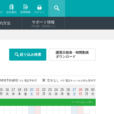
ング
会社案内
採用情報
ログイン
サポート情報
約方法
（申込書・助成金など）
講習日程表・時間割表
絞り込み検索
ダウンロード
WEB予約締切
空きなし
※1 電話予約可
※2 電話キャンセル待ち受付可
15
16
17
18
19
20
21
22
23
24
25
26
27
28
29
30
月
火
水
木
金
土
日
月
火
水
木
金
土
日
月
火
ページトップへ