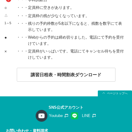
○
・・・定員枠に空きがあります。
△
・・・定員枠の残が少なくなっています。
1～5
・・・残りの予約枠数が5名以下になると、残数を数字にて表
示しています。
●
・・・Webからの予約は締め切りました。電話にて予約を受付
けています。
×
・・・定員枠がいっぱいです。電話にてキャンセル待ちを受付
けしています。
講習日程表・時間割表ダウンロード
ページトップへ
SNS公式アカウント
Youtube
LINE
お問い合わせ・資料請求