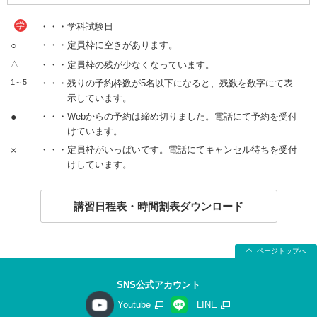
学
・・・学科試験日
○
・・・定員枠に空きがあります。
△
・・・定員枠の残が少なくなっています。
1～5
・・・残りの予約枠数が5名以下になると、残数を数字にて表
示しています。
●
・・・Webからの予約は締め切りました。電話にて予約を受付
けています。
×
・・・定員枠がいっぱいです。電話にてキャンセル待ちを受付
けしています。
講習日程表・時間割表ダウンロード
ページトップへ
SNS公式アカウント
Youtube
LINE