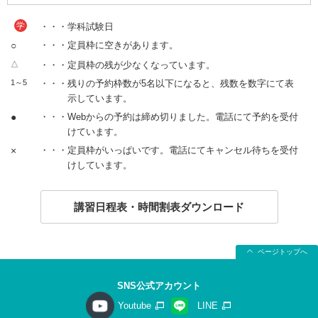
学
・・・学科試験日
○
・・・定員枠に空きがあります。
△
・・・定員枠の残が少なくなっています。
1～5
・・・残りの予約枠数が5名以下になると、残数を数字にて表
示しています。
●
・・・Webからの予約は締め切りました。電話にて予約を受付
けています。
×
・・・定員枠がいっぱいです。電話にてキャンセル待ちを受付
けしています。
講習日程表・時間割表ダウンロード
ページトップへ
SNS公式アカウント
Youtube
LINE