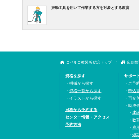
振動工具を用いて作業する方を対象とする教育
コベルコ教習所 総合トップ
広島教
資格を探す
サポー
機械から探す
ご予
資格一覧から探す
申込
イラストから探す
再交
助成
日程から予約する
建
センター情報・アクセス
教
予約方法
雇
短