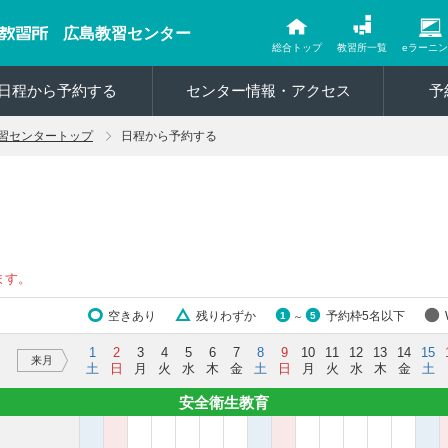
広島教習センター
総合トップ
教習所一覧
eラーニ
日程から予約する
センター情報・アクセス
予
習センタートップ
日程から予約する
ます。
空きあり
残りわずか
予約枠5名以下
1
5
～
1
2
3
4
5
6
7
8
9
10
11
12
13
14
15
来月
土
日
月
火
水
木
金
土
日
月
火
水
木
金
土
安全衛生教育