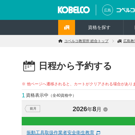
広島
資格を探す
コベルコ教習所 総合トップ
広島教
日程から予約する
※ 他ページへ遷移されると、カートがクリアされる場合があり
1
資格表示中
（全40資格中）
2026
8
年
月
前月
振動工具取扱作業者安全衛生教育