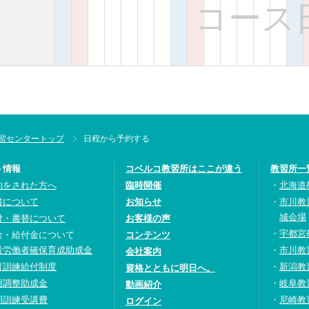
コース
習センタートップ
日程から予約する
ト情報
コベルコ教習所はここが違う
教習所一
約をされた方へ
臨時開催
北海道
書について
お知らせ
市川教
城会場
付・書替について
お客様の声
宇都宮
金・給付金について
コンテンツ
設労働者確保育成助成金
市川教
会社案内
育訓練給付制度
新潟教
資格とともに明日へ。
用調整助成金
岐阜教
動画紹介
期訓練受講費
尼崎教
ログイン