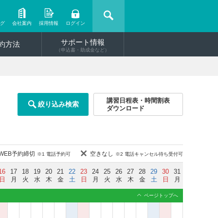
ング
会社案内
採用情報
ログイン
サポート情報
約方法
（申込書・助成金など）
講習日程表・時間割表
絞り込み検索
ダウンロード
WEB予約締切
空きなし
※1 電話予約可
※2 電話キャンセル待ち受付可
16
17
18
19
20
21
22
23
24
25
26
27
28
29
30
31
日
月
火
水
木
金
土
日
月
火
水
木
金
土
日
月
ページトップへ