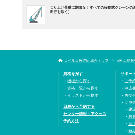
つり上げ荷重に制限なくすべての移動式クレーンの
走行を除く）
コベルコ教習所 総合トップ
広島教
資格を探す
サポー
機械から探す
ご予
資格一覧から探す
申込
イラストから探す
再交
助成
日程から予約する
建
センター情報・アクセス
教
予約方法
雇
短