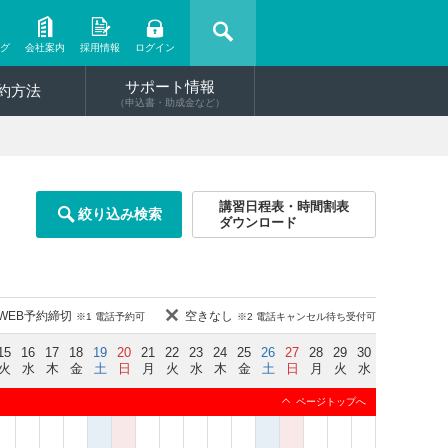
ング
会社案内
採用情報
ログイン
サポート情報
約方法
（申込書・助成金など）
講習日程表・時間割表
絞り込み検索
ダウンロード
WEB予約締切
空きなし
※1 電話予約可
※2 電話キャンセル待ち受付可
15
16
17
18
19
20
21
22
23
24
25
26
27
28
29
30
火
水
木
金
土
日
月
火
水
木
金
土
日
月
火
水
ページトップへ