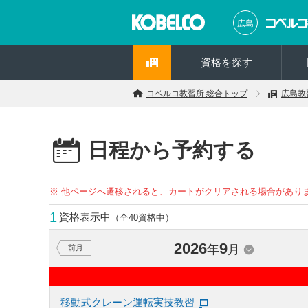
広島
資格を探す
コベルコ教習所 総合トップ
広島教
日程から予約する
※ 他ページへ遷移されると、カートがクリアされる場合があり
1
資格表示中
（全40資格中）
2026
9
年
月
前月
移動式クレーン運転実技教習