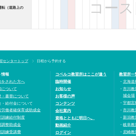
コース
運転（道路上の
習センタートップ
日程から予約する
ト情報
コベルコ教習所はここが違う
教習所一
約をされた方へ
臨時開催
北海道
書について
お知らせ
市川教
城会場
付・書替について
お客様の声
宇都宮
金・給付金について
コンテンツ
設労働者確保育成助成金
市川教
会社案内
育訓練給付制度
新潟教
資格とともに明日へ。
用調整助成金
岐阜教
動画紹介
期訓練受講費
尼崎教
ログイン