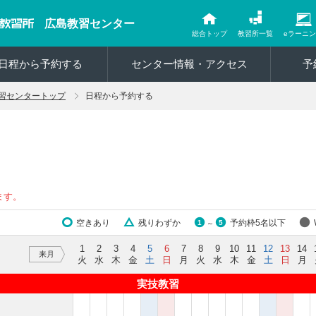
広島教習センター
総合トップ
教習所一覧
eラーニ
日程から予約する
センター情報・アクセス
予
習センタートップ
日程から予約する
ます。
空きあり
残りわずか
予約枠5名以下
1
5
～
1
2
3
4
5
6
7
8
9
10
11
12
13
14
来月
火
水
木
金
土
日
月
火
水
木
金
土
日
月
実技教習