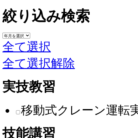
絞り込み検索
全て選択
全て選択解除
実技教習
移動式クレーン運転
技能講習