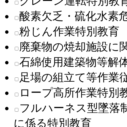
クレーン運転特別教
酸素欠乏・硫化水素
粉じん作業特別教育
廃棄物の焼却施設に
石綿使用建築物等解
足場の組立て等作業
ロープ高所作業特別
フルハーネス型墜落
に係る特別教育