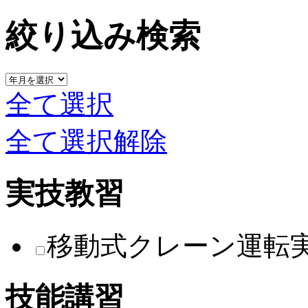
絞り込み検索
全て選択
全て選択解除
実技教習
移動式クレーン運転
技能講習