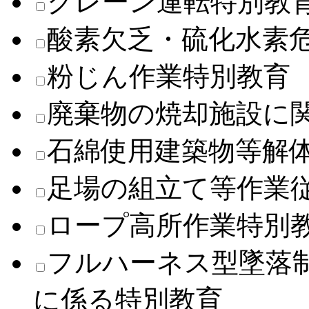
クレーン運転特別教
酸素欠乏・硫化水素
粉じん作業特別教育
廃棄物の焼却施設に
石綿使用建築物等解
足場の組立て等作業
ロープ高所作業特別
フルハーネス型墜落
に係る特別教育