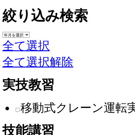
絞り込み検索
全て選択
全て選択解除
実技教習
移動式クレーン運転
技能講習