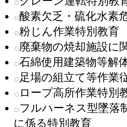
クレーン運転特別教
酸素欠乏・硫化水素
粉じん作業特別教育
廃棄物の焼却施設に
石綿使用建築物等解
足場の組立て等作業
ロープ高所作業特別
フルハーネス型墜落
に係る特別教育