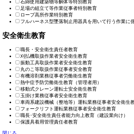
石綿使用建築物等解体等特別教育
足場の組立て等作業従事者特別教育
ロープ高所作業特別教育
フルハーネス型墜落制止用器具を用いて行う作業に
安全衛生教育
職長・安全衛生責任者教育
刈払機取扱作業者安全衛生教育
振動工具取扱作業者安全衛生教育
丸のこ等取扱作業従事者安全教育
有機溶剤業務従事者労働衛生教育
熱中症予防労働衛生教育（管理者用）
移動式クレーン運転士安全衛生教育
玉掛け業務従事者安全衛生教育
車両系建設機械（整地等）運転業務従事者安全衛生
フォークリフト運転業務従事者安全衛生教育
職長･安全衛生責任者能力向上教育（建設業向け）
保護具着用管理責任者教育
閉じる