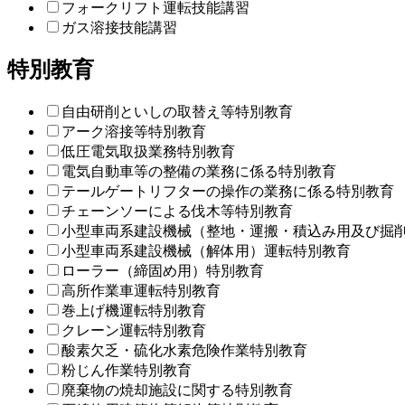
フォークリフト運転技能講習
ガス溶接技能講習
特別教育
自由研削といしの取替え等特別教育
アーク溶接等特別教育
低圧電気取扱業務特別教育
電気自動車等の整備の業務に係る特別教育
テールゲートリフターの操作の業務に係る特別教育
チェーンソーによる伐木等特別教育
小型車両系建設機械（整地・運搬・積込み用及び掘
小型車両系建設機械（解体用）運転特別教育
ローラー（締固め用）特別教育
高所作業車運転特別教育
巻上げ機運転特別教育
クレーン運転特別教育
酸素欠乏・硫化水素危険作業特別教育
粉じん作業特別教育
廃棄物の焼却施設に関する特別教育