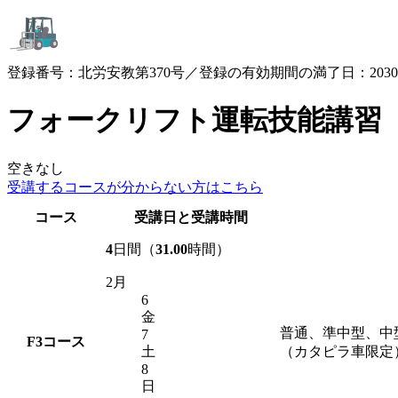
登録番号：北労安教第370号／登録の有効期間の満了日：2030.3
フォークリフト運転技能講習
空きなし
受講するコースが
分からない方はこちら
コース
受講日と受講時間
4
日間（
31.00
時間）
2月
6
金
普通、準中型、中
7
F3
コース
土
（カタピラ車限定
8
日