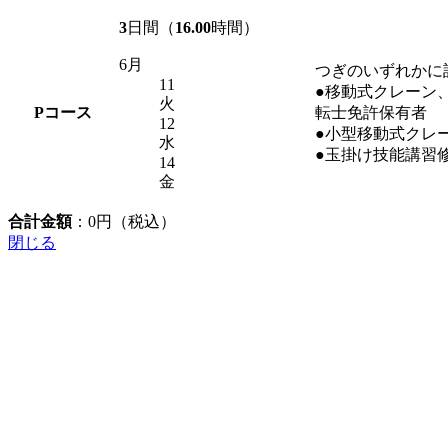
3
日間（
16.00
時間）
6月
つぎのいずれかに
11
●移動式クレーン
火
P
コース
転士免許保有者
12
●小型移動式クレ
水
●玉掛け技能講習
14
金
合計金額
：
0
円（税込）
閉じる