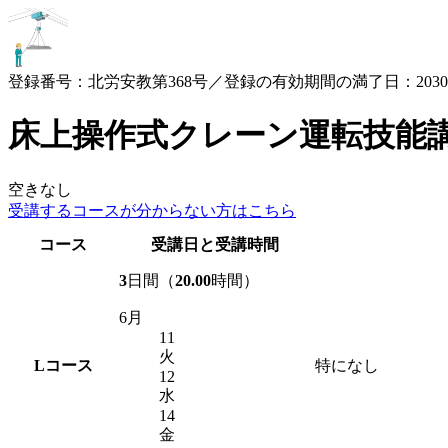
登録番号：北労安教第368号／登録の有効期間の満了日：2030.3
床上操作式クレーン運転技能
空きなし
受講するコースが
分からない方はこちら
コース
受講日と受講時間
3
日間（
20.00
時間）
6月
11
火
L
コース
特になし
12
水
14
金