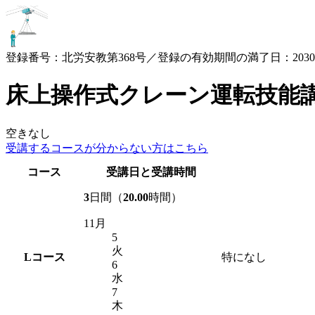
登録番号：北労安教第368号／登録の有効期間の満了日：2030.3
床上操作式クレーン運転技能
空きなし
受講するコースが
分からない方はこちら
コース
受講日と受講時間
3
日間（
20.00
時間）
11月
5
火
L
コース
特になし
6
水
7
木