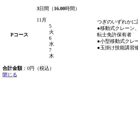
3
日間（
16.00
時間）
11月
つぎのいずれかに
5
●移動式クレーン
火
P
コース
転士免許保有者
6
●小型移動式クレ
水
●玉掛け技能講習
7
木
合計金額
：
0
円（税込）
閉じる