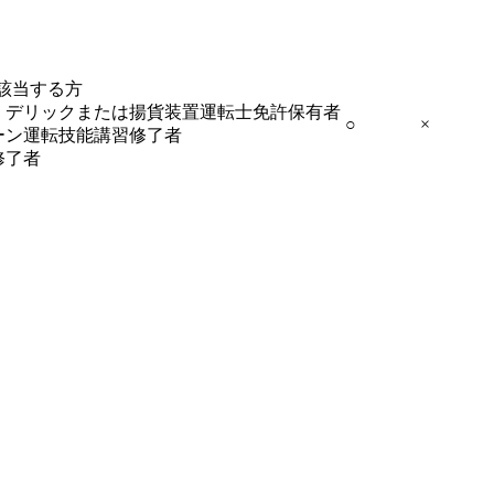
該当する方
、デリックまたは揚貨装置運転士免許保有者
○
×
ーン運転技能講習修了者
修了者