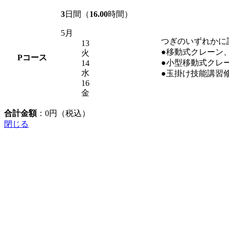
3
日間（
16.00
時間）
5月
つぎのいずれかに
13
●移動式クレーン
火
P
コース
●小型移動式クレ
14
水
●玉掛け技能講習
16
金
合計金額
：
0
円（税込）
閉じる