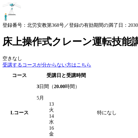
登録番号：北労安教第368号／登録の有効期間の満了日：2030.3
床上操作式クレーン運転技能
空きなし
受講するコースが
分からない方はこちら
コース
受講日と受講時間
3
日間（
20.00
時間）
5月
13
火
L
コース
特になし
14
水
16
金