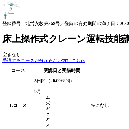
登録番号：北労安教第368号／登録の有効期間の満了日：2030.3
床上操作式クレーン運転技能
空きなし
受講するコースが
分からない方はこちら
コース
受講日と受講時間
3
日間（
20.00
時間）
9月
23
火
L
コース
特になし
24
水
25
木