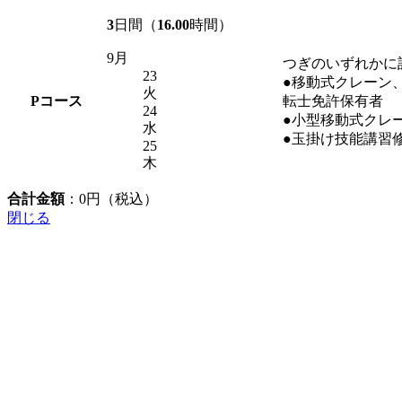
3
日間（
16.00
時間）
9月
つぎのいずれかに
23
●移動式クレーン
火
P
コース
転士免許保有者
24
●小型移動式クレ
水
●玉掛け技能講習
25
木
合計金額
：
0
円（税込）
閉じる