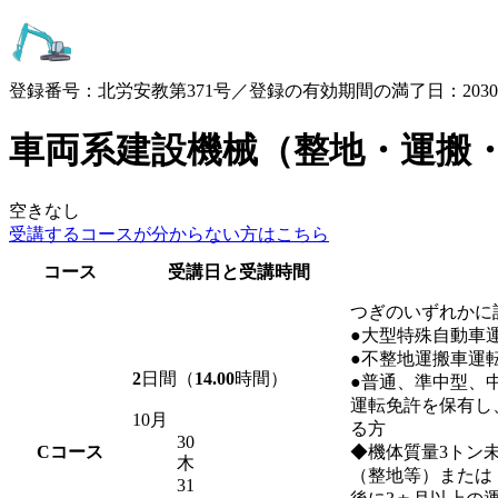
登録番号：北労安教第371号／登録の有効期間の満了日：2030.3
車両系建設機械（整地・運搬
空きなし
受講するコースが
分からない方はこちら
コース
受講日と受講時間
つぎのいずれかに
●大型特殊自動車
●不整地運搬車運
2
日間（
14.00
時間）
●普通、準中型、
運転免許を保有し
10月
る方
30
C
コース
◆機体質量3トン
木
（整地等）または
31