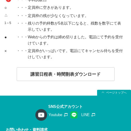
○
・・・定員枠に空きがあります。
△
・・・定員枠の残が少なくなっています。
1～5
・・・残りの予約枠数が5名以下になると、残数を数字にて表
示しています。
●
・・・Webからの予約は締め切りました。電話にて予約を受付
けています。
×
・・・定員枠がいっぱいです。電話にてキャンセル待ちを受付
けしています。
講習日程表・時間割表ダウンロード
ページトップへ
SNS公式アカウント
Youtube
LINE
お問い合わせ・資料請求