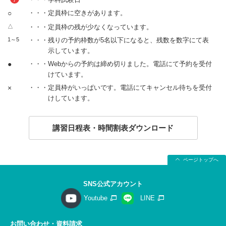
○
・・・定員枠に空きがあります。
△
・・・定員枠の残が少なくなっています。
1～5
・・・残りの予約枠数が5名以下になると、残数を数字にて表
示しています。
●
・・・Webからの予約は締め切りました。電話にて予約を受付
けています。
×
・・・定員枠がいっぱいです。電話にてキャンセル待ちを受付
けしています。
講習日程表・時間割表ダウンロード
ページトップへ
SNS公式アカウント
Youtube
LINE
お問い合わせ・資料請求