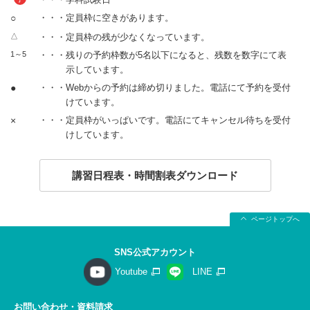
○
・・・定員枠に空きがあります。
△
・・・定員枠の残が少なくなっています。
1～5
・・・残りの予約枠数が5名以下になると、残数を数字にて表
示しています。
●
・・・Webからの予約は締め切りました。電話にて予約を受付
けています。
×
・・・定員枠がいっぱいです。電話にてキャンセル待ちを受付
けしています。
講習日程表・時間割表ダウンロード
ページトップへ
SNS公式アカウント
Youtube
LINE
お問い合わせ・資料請求