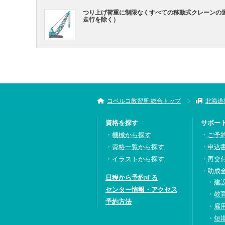
つり上げ荷重に制限なくすべての移動式クレーンの
走行を除く）
コベルコ教習所 総合トップ
北海道
資格を探す
サポー
機械から探す
ご予
資格一覧から探す
申込
イラストから探す
再交
助成
日程から予約する
建
センター情報・アクセス
教
予約方法
雇
短