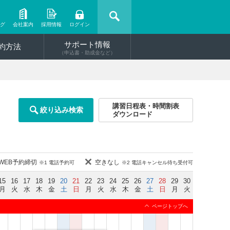
ング
会社案内
採用情報
ログイン
サポート情報
約方法
（申込書・助成金など）
講習日程表・時間割表
絞り込み検索
ダウンロード
WEB予約締切
空きなし
※1 電話予約可
※2 電話キャンセル待ち受付可
15
16
17
18
19
20
21
22
23
24
25
26
27
28
29
30
月
火
水
木
金
土
日
月
火
水
木
金
土
日
月
火
ページトップへ