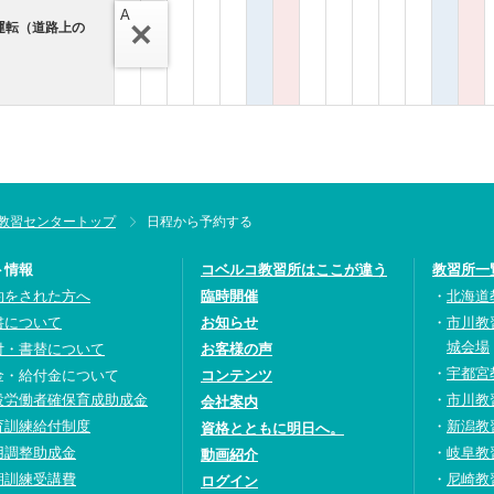
A
運転（道路上の
教習センタートップ
日程から予約する
ト情報
コベルコ教習所はここが違う
教習所一
約をされた方へ
臨時開催
北海道
書について
お知らせ
市川教
城会場
付・書替について
お客様の声
宇都宮
金・給付金について
コンテンツ
設労働者確保育成助成金
市川教
会社案内
育訓練給付制度
新潟教
資格とともに明日へ。
用調整助成金
岐阜教
動画紹介
期訓練受講費
尼崎教
ログイン