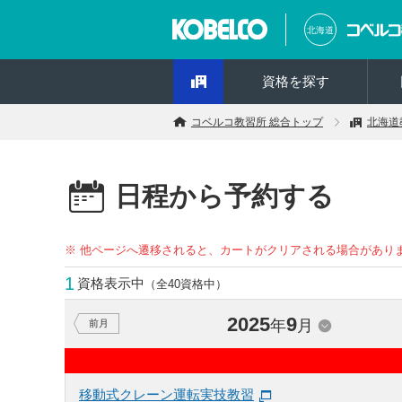
北海道
資格を探す
コベルコ教習所 総合トップ
北海道
日程から予約する
※ 他ページへ遷移されると、カートがクリアされる場合があり
1
資格表示中
（全40資格中）
2025
9
年
月
前月
移動式クレーン運転実技教習