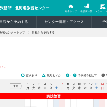
北海道教習センター
総合トップ
教習所一覧
eラーニ
日程から予約する
センター情報・アクセス
予
教習センタートップ
日程から予約する
ます。
空きあり
残りわずか
予約枠5名以下
1
5
～
1
2
3
4
5
6
7
8
9
10
11
12
13
14
来月
月
火
水
木
金
土
日
月
火
水
木
金
土
日
実技教習