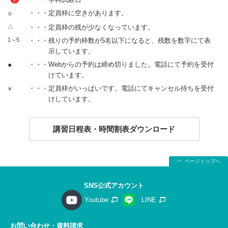
○
・・・定員枠に空きがあります。
△
・・・定員枠の残が少なくなっています。
1～5
・・・残りの予約枠数が5名以下になると、残数を数字にて表
示しています。
●
・・・Webからの予約は締め切りました。電話にて予約を受付
けています。
×
・・・定員枠がいっぱいです。電話にてキャンセル待ちを受付
けしています。
講習日程表・時間割表ダウンロード
ページトップへ
SNS公式アカウント
Youtube
LINE
お問い合わせ・資料請求