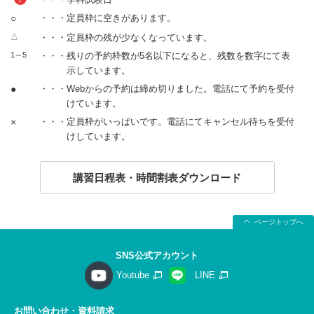
○
・・・定員枠に空きがあります。
△
・・・定員枠の残が少なくなっています。
1～5
・・・残りの予約枠数が5名以下になると、残数を数字にて表
示しています。
●
・・・Webからの予約は締め切りました。電話にて予約を受付
けています。
×
・・・定員枠がいっぱいです。電話にてキャンセル待ちを受付
けしています。
講習日程表・時間割表ダウンロード
ページトップへ
SNS公式アカウント
Youtube
LINE
お問い合わせ・資料請求