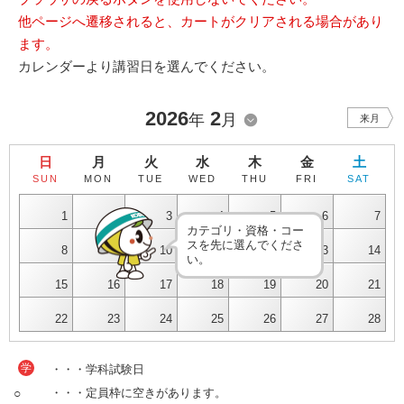
他ページへ遷移されると、カートがクリアされる場合があり
ます。
カレンダーより講習日を選んでください。
2026
2
年
月
来月
日
月
火
水
木
金
土
SUN
MON
TUE
WED
THU
FRI
SAT
1
2
3
4
5
6
7
カテゴリ・資格・コー
スを先に選んでくださ
8
9
10
11
12
13
14
い。
15
16
17
18
19
20
21
22
23
24
25
26
27
28
学
・・・学科試験日
○
・・・定員枠に空きがあります。