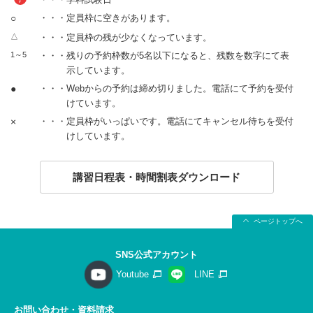
○
・・・定員枠に空きがあります。
△
・・・定員枠の残が少なくなっています。
1～5
・・・残りの予約枠数が5名以下になると、残数を数字にて表
示しています。
●
・・・Webからの予約は締め切りました。電話にて予約を受付
けています。
×
・・・定員枠がいっぱいです。電話にてキャンセル待ちを受付
けしています。
講習日程表・時間割表ダウンロード
ページトップへ
SNS公式アカウント
Youtube
LINE
お問い合わせ・資料請求