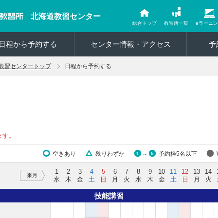
北海道教習センター
総合トップ
教習所一覧
eラーニ
日程から予約する
センター情報・アクセス
予
教習センタートップ
日程から予約する
ます。
空きあり
残りわずか
予約枠5名以下
1
5
～
1
2
3
4
5
6
7
8
9
10
11
12
13
14
来月
水
木
金
土
日
月
火
水
木
金
土
日
月
火
技能講習