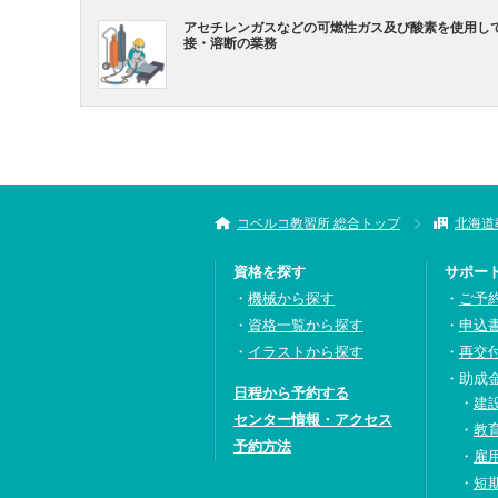
アセチレンガスなどの可燃性ガス及び酸素を使用し
接・溶断の業務
コベルコ教習所 総合トップ
北海道
資格を探す
サポー
機械から探す
ご予
資格一覧から探す
申込
イラストから探す
再交
助成
日程から予約する
建
センター情報・アクセス
教
予約方法
雇
短