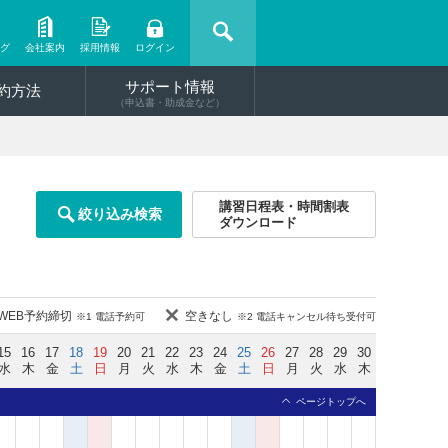
ング
会社案内
採用情報
ログイン
サポート情報
約方法
（申込書・助成金など）
講習日程表・時間割表
絞り込み検索
ダウンロード
WEB予約締切
空きなし
※1 電話予約可
※2 電話キャンセル待ち受付可
15
16
17
18
19
20
21
22
23
24
25
26
27
28
29
30
水
木
金
土
日
月
火
水
木
金
土
日
月
火
水
木
ページトップへ