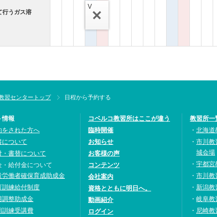
V
て行うガス溶
教習センタートップ
日程から予約する
ト情報
コベルコ教習所はここが違う
教習所一
約をされた方へ
臨時開催
北海道
書について
お知らせ
市川教
城会場
付・書替について
お客様の声
宇都宮
金・給付金について
コンテンツ
設労働者確保育成助成金
市川教
会社案内
育訓練給付制度
新潟教
資格とともに明日へ。
用調整助成金
岐阜教
動画紹介
期訓練受講費
尼崎教
ログイン