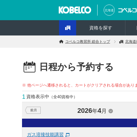
北海道
資格を探す
コベルコ教習所 総合トップ
北海道
日程から予約する
※ 他ページへ遷移されると、カートがクリアされる場合があり
1
資格表示中
（全40資格中）
2026
4
年
月
前月
ガス溶接技能講習