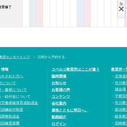
3c
教育修了
教習センタートップ
日程から予約する
ト情報
コベルコ教習所はここが違う
教習所一
約をされた方へ
臨時開催
北海道
書について
お知らせ
市川教
城会場
付・書替について
お客様の声
宇都宮
金・給付金について
コンテンツ
設労働者確保育成助成金
市川教
会社案内
育訓練給付制度
新潟教
資格とともに明日へ。
用調整助成金
岐阜教
動画紹介
期訓練受講費
尼崎教
ログイン