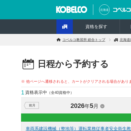
北海道
資格を探す
コベルコ教習所 総合トップ
北海道
日程から予約する
※ 他ページへ遷移されると、カートがクリアされる場合があり
1
資格表示中
（全40資格中）
2026
5
年
月
前月
車両系建設機械（整地等）運転業務従事者安全衛生教