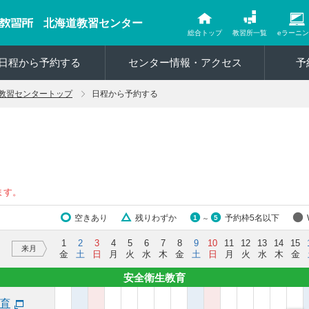
北海道教習センター
総合トップ
教習所一覧
eラーニ
日程から予約する
センター情報・アクセス
予
教習センタートップ
日程から予約する
ます。
空きあり
残りわずか
予約枠5名以下
1
5
～
1
2
3
4
5
6
7
8
9
10
11
12
13
14
15
来月
金
土
日
月
火
水
木
金
土
日
月
火
水
木
金
安全衛生教育
育