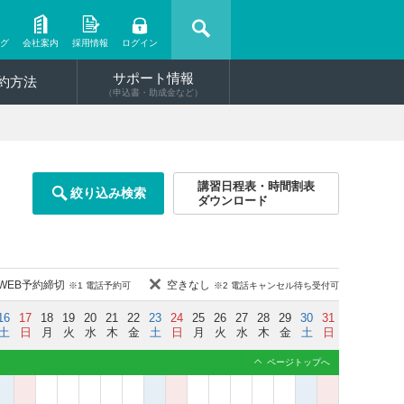
ング
会社案内
採用情報
ログイン
サポート情報
約方法
（申込書・助成金など）
講習日程表・時間割表
絞り込み検索
ダウンロード
WEB予約締切
空きなし
※1 電話予約可
※2 電話キャンセル待ち受付可
16
17
18
19
20
21
22
23
24
25
26
27
28
29
30
31
土
日
月
火
水
木
金
土
日
月
火
水
木
金
土
日
ページトップへ