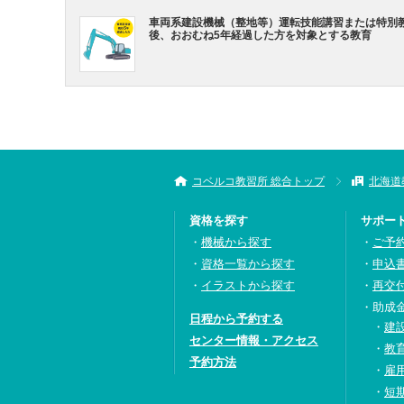
車両系建設機械（整地等）運転技能講習または特別
後、おおむね5年経過した方を対象とする教育
コベルコ教習所 総合トップ
北海道
資格を探す
サポー
機械から探す
ご予
資格一覧から探す
申込
イラストから探す
再交
助成
日程から予約する
建
センター情報・アクセス
教
予約方法
雇
短