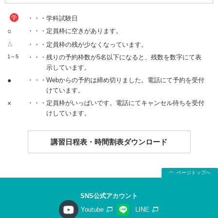
学
・・・学科試験日
○
・・・定員枠に空きがあります。
△
・・・定員枠の残が少なくなっています。
1～5
・・・残りの予約枠数が5名以下になると、残数を数字にて表
示しています。
●
・・・Webからの予約は締め切りました。電話にて予約を受付
けています。
×
・・・定員枠がいっぱいです。電話にてキャンセル待ちを受付
けしています。
講習日程表・時間割表ダウンロード
ページトップへ
SNS公式アカウント
Youtube
LINE