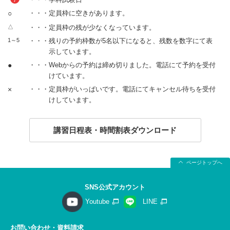
○
・・・定員枠に空きがあります。
△
・・・定員枠の残が少なくなっています。
1～5
・・・残りの予約枠数が5名以下になると、残数を数字にて表
示しています。
●
・・・Webからの予約は締め切りました。電話にて予約を受付
けています。
×
・・・定員枠がいっぱいです。電話にてキャンセル待ちを受付
けしています。
講習日程表・時間割表ダウンロード
ページトップへ
SNS公式アカウント
Youtube
LINE
お問い合わせ・資料請求