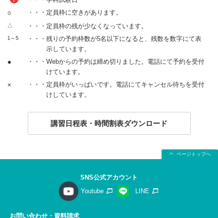
○
・・・定員枠に空きがあります。
△
・・・定員枠の残が少なくなっています。
1～5
・・・残りの予約枠数が5名以下になると、残数を数字にて表
示しています。
●
・・・Webからの予約は締め切りました。電話にて予約を受付
けています。
×
・・・定員枠がいっぱいです。電話にてキャンセル待ちを受付
けしています。
講習日程表・時間割表ダウンロード
ページトップへ
SNS公式アカウント
Youtube
LINE
お問い合わせ・資料請求