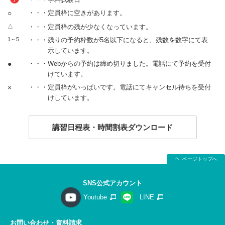
○
・・・定員枠に空きがあります。
△
・・・定員枠の残が少なくなっています。
1～5
・・・残りの予約枠数が5名以下になると、残数を数字にて表
示しています。
●
・・・Webからの予約は締め切りました。電話にて予約を受付
けています。
×
・・・定員枠がいっぱいです。電話にてキャンセル待ちを受付
けしています。
講習日程表・時間割表ダウンロード
ページトップへ
SNS公式アカウント
Youtube
LINE
お問い合わせ・資料請求