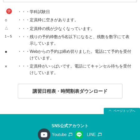
学
・・・学科試験日
○
・・・定員枠に空きがあります。
△
・・・定員枠の残が少なくなっています。
1～5
・・・残りの予約枠数が5名以下になると、残数を数字にて表
示しています。
●
・・・Webからの予約は締め切りました。電話にて予約を受付
けています。
×
・・・定員枠がいっぱいです。電話にてキャンセル待ちを受付
けしています。
講習日程表・時間割表ダウンロード
ページトップへ
SNS公式アカウント
Youtube
LINE