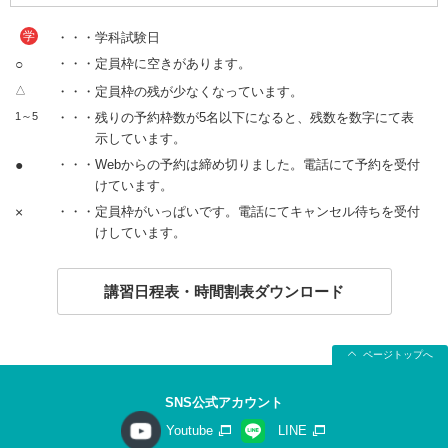
学
・・・学科試験日
○
・・・定員枠に空きがあります。
△
・・・定員枠の残が少なくなっています。
1～5
・・・残りの予約枠数が5名以下になると、残数を数字にて表
示しています。
●
・・・Webからの予約は締め切りました。電話にて予約を受付
けています。
×
・・・定員枠がいっぱいです。電話にてキャンセル待ちを受付
けしています。
講習日程表・時間割表ダウンロード
ページトップへ
SNS公式アカウント
Youtube
LINE